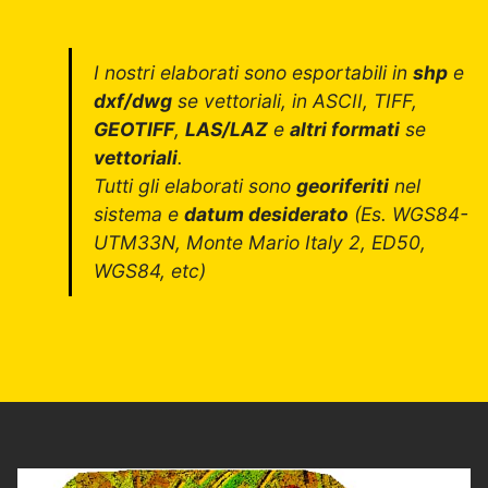
I nostri elaborati sono esportabili in
shp
e
dxf/dwg
se vettoriali, in ASCII, TIFF,
GEOTIFF
,
LAS/LAZ
e
altri formati
se
vettoriali
.
Tutti gli elaborati sono
georiferiti
nel
sistema e
datum desiderato
(Es. WGS84-
UTM33N, Monte Mario Italy 2, ED50,
WGS84, etc)