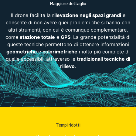
Maggiore dettaglio
Il drone facilita la
rilevazione negli spazi grandi
e
consente di non avere quei problemi che si hanno con
altri strumenti, con cui è comunque complementare,
come
stazione totale
e
GPS
. La grande potenzialità di
queste tecniche permettono di ottenere informazioni
geometriche
e
colorimetriche
molto più complete di
quelle accessibili attraverso le
tradizionali tecniche di
rilievo
.
Tempi ridotti