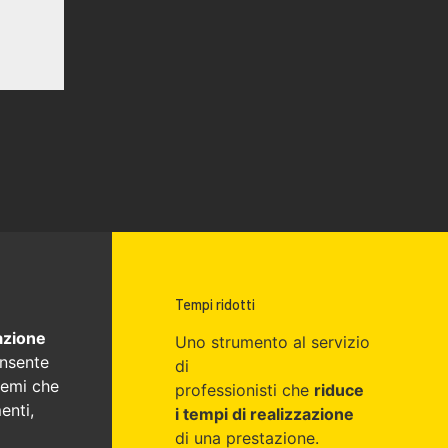
Tempi ridotti
azione
Uno strumento al servizio
nsente
di
lemi che
professionisti che
riduce
enti,
i tempi di realizzazione
di una prestazione.