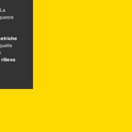
 La
 queste
i
metriche
quelle
e
 rilievo
.