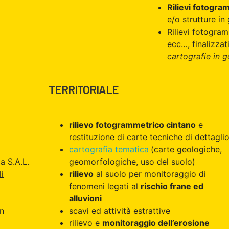
Rilievi fotogra
e/o strutture in
Rilievi fotogra
ecc…, finalizzat
cartografie in g
TERRITORIALE
rilievo fotogrammetrico cintano
e
restituzione di carte tecniche di dettagli
cartografia tematica
(carte geologiche,
a S.A.L.
geomorfologiche, uso del suolo)
li
rilievo
al suolo per monitoraggio di
fenomeni legati al
rischio frane ed
alluvioni
on
scavi ed attività estrattive
rilievo e
monitoraggio dell’erosione