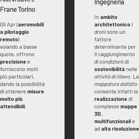
Ingegneria
Frane Torino
In
ambito
architettonico
i
Gli Apr (
aeromobili
droni
sono un
a pilotaggio
fattore
remoto
)
determinante per
volando a basse
il raggiungimento
quote, offrono
di condizioni di
precisione
e
sostenibilità
nelle
forniscono molti
attività di rilievo.
La
più particolari,
mappatura dall’alto
dando la possibilità
consente infatti la
di ottenere
misure
realizzazione
di
molto più
complesse
mappe
attendibili
.
3D
,
multifunzionali
e
ad
alta risoluzione