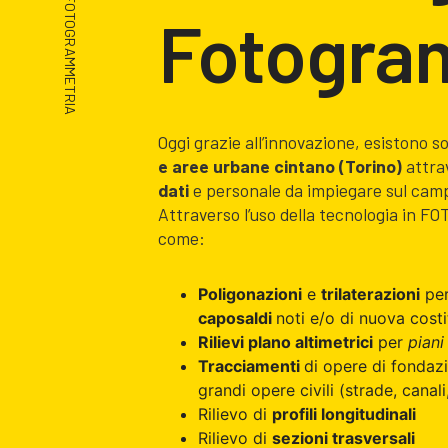
/ FOTOGRAMMETRIA
Fotogra
Oggi grazie all’innovazione, esistono s
e aree urbane cintano (Torino)
attrav
dati
e personale da impiegare sul cam
Attraverso l’uso della tecnologia in F
come:
Poligonazioni
e
trilaterazioni
per
caposaldi
noti e/o di nuova cost
Rilievi plano altimetrici
per
piani
Tracciamenti
di opere di fondazio
grandi opere civili (strade, canali
Rilievo di
profili longitudinali
Rilievo di
sezioni trasversali