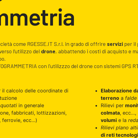
mmetria
ocietà come RGESSE.IT S.r.l. in grado di offrire
servizi
per il
erso l’utilizzo del
drone
, abbattendo i costi di acquisto e 
po.
OTOGRAMMETRIA con l'utilizzzo del drone con sistemi GPS RTK,
 il calcolo delle coordinate di
Elaborazione da
ituzione
terreno
a
falde
 quotati
in generale
Rilievi per
monit
ne, fabbricati, lottizzazioni,
colmata
, ecc…,
, ferrovie, ecc…)
volumi
e la
reda
Rilievi plano alt
di reti tecnolog