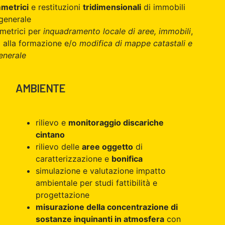
mmetrici
e restituzioni
tridimensionali
di immobili
 generale
mmetrici per
inquadramento locale di aree, immobili
,
i alla formazione e/o
modifica di mappe catastali e
enerale
AMBIENTE
rilievo e
monitoraggio discariche
o
cintano
rilievo delle
aree oggetto
di
caratterizzazione e
bonifica
simulazione e valutazione impatto
ambientale per studi fattibilità e
progettazione
misurazione della concentrazione di
sostanze inquinanti in atmosfera
con