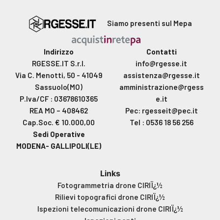
Siamo presenti sul Mepa
Indirizzo
Contatti
RGESSE.IT S.r.l.
info@rgesse.it
Via C. Menotti, 50 - 41049
assistenza@rgesse.it
Sassuolo(MO)
amministrazione@rgess
P.Iva/CF : 03678610365
e.it
REA MO – 408462
Pec: rgesseit@pec.it
Cap.Soc. € 10.000,00
Tel : 0536 18 56 256
Sedi Operative
MODENA- GALLIPOLI(LE)
Links
Fotogrammetria drone CIRIÏ¿½
Rilievi topografici drone CIRIÏ¿½
Ispezioni telecomunicazioni drone CIRIÏ¿½