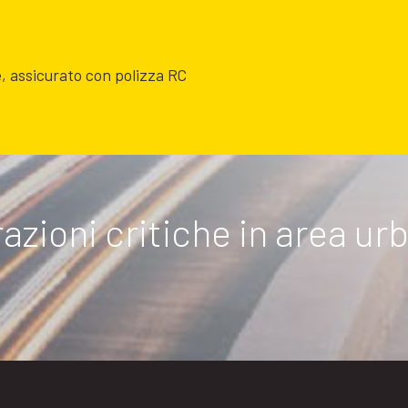
e, assicurato con polizza RC
razioni critiche in area u