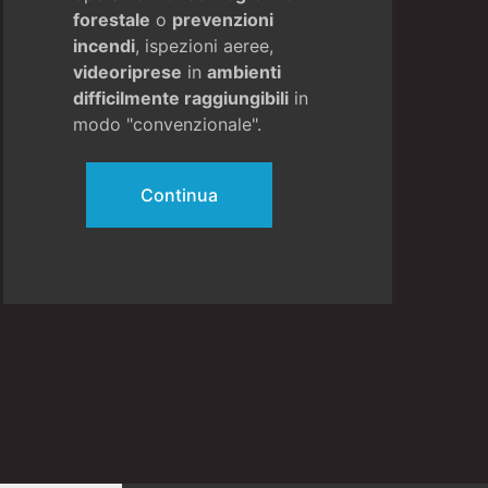
forestale
o
prevenzioni
incendi
, ispezioni aeree,
videoriprese
in
ambienti
difficilmente raggiungibili
in
modo "convenzionale".
Continua