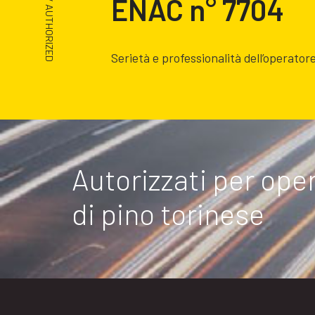
ENAC n° 7704
/ AUTHORIZED
Serietà e professionalità dell’operator
Autorizzati per ope
di pino torinese