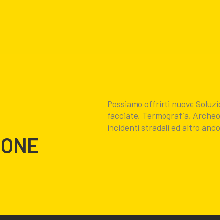
Possiamo offrirti nuove Soluzi
R
facciate, Termografia, Archeolo
incidenti stradali ed altro anc
RONE