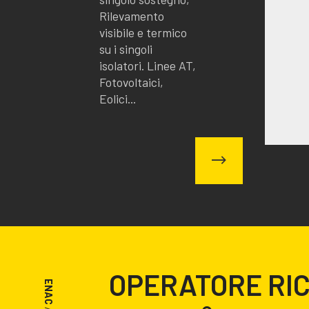
Rilevamento
visibile e termico
su i singoli
isolatori. Linee AT,
Fotovoltaici,
Eolici...
OPERATORE RI
ENAC