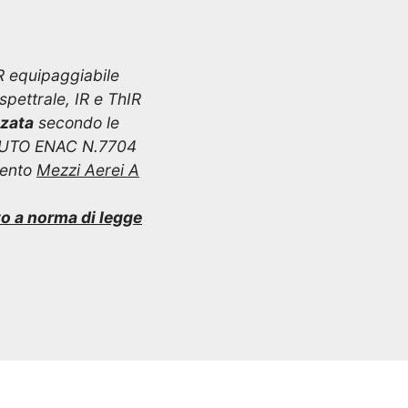
R equipaggiabile
pettrale, IR e ThIR
zzata
secondo le
IUTO ENAC N.7704
mento
Mezzi Aerei A
to a norma di legge