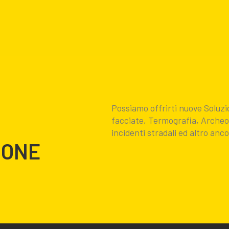
Possiamo offrirti nuove Soluzi
R
facciate, Termografia, Archeolo
incidenti stradali ed altro anc
RONE