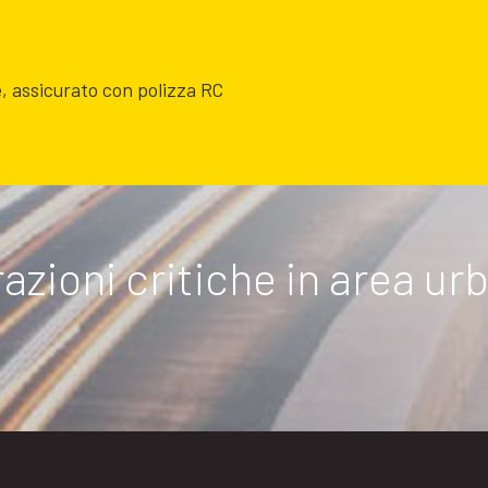
e, assicurato con polizza RC
razioni critiche in area u