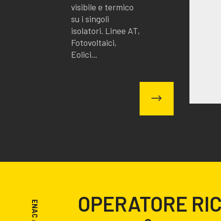
visibile e termico
su i singoli
isolatori. Linee AT,
Fotovoltaici,
Eolici...
OPERATORE RI
ENAC