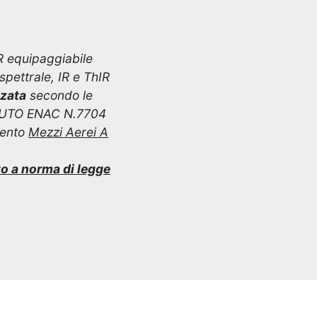
R equipaggiabile
pettrale, IR e ThIR
zzata
secondo le
IUTO ENAC N.7704
mento
Mezzi Aerei A
to a norma di legge