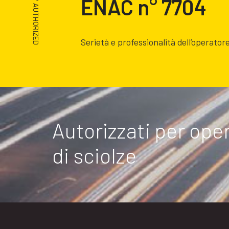
ENAC n° 7704
/ AUTHORIZED
Serietà e professionalità dell’operator
Autorizzati per ope
di sciolze