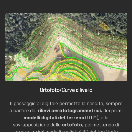
Ortofoto/Curve di livello
Il passaggio al digitale permette la nascita, sempre
a partire dai
rilievi aerofotogrammetrici
, dei primi
modelli digitali del terreno
(DTM), e la
sovrapposizione delle
ortofoto
, permettendo di
creare i primi
modelli realistici 3D del territorio