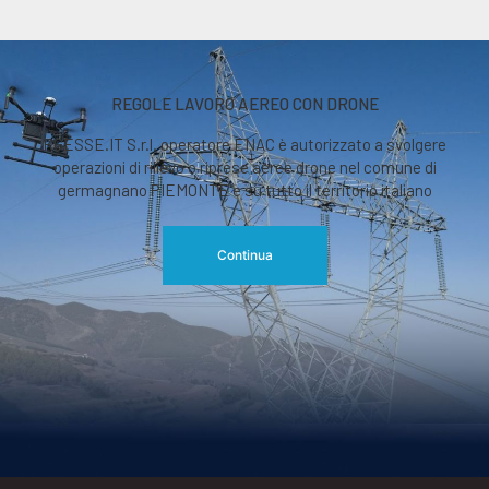
REGOLE LAVORO AEREO CON DRONE
RGESSE.IT S.r.l. operatore ENAC è autorizzato a svolgere
operazioni di rilievo o riprese aeree drone nel comune di
germagnano PIEMONTE e su tutto il territorio italiano
Continua