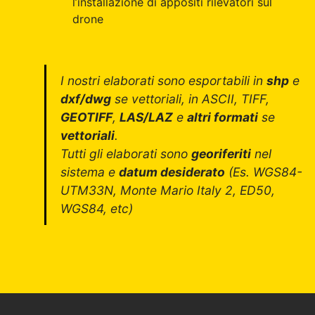
l’installazione di appositi rilevatori sul
drone
I nostri elaborati sono esportabili in
shp
e
dxf/dwg
se vettoriali, in ASCII, TIFF,
GEOTIFF
,
LAS/LAZ
e
altri formati
se
vettoriali
.
Tutti gli elaborati sono
georiferiti
nel
sistema e
datum desiderato
(Es. WGS84-
UTM33N, Monte Mario Italy 2, ED50,
WGS84, etc)