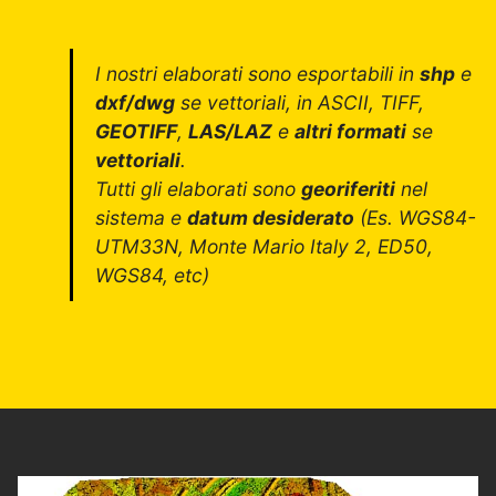
I nostri elaborati sono esportabili in
shp
e
dxf/dwg
se vettoriali, in ASCII, TIFF,
GEOTIFF
,
LAS/LAZ
e
altri formati
se
vettoriali
.
Tutti gli elaborati sono
georiferiti
nel
sistema e
datum desiderato
(Es. WGS84-
UTM33N, Monte Mario Italy 2, ED50,
WGS84, etc)