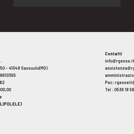
Contatti
.
info@rgesse.i
, 50 - 41049 Sassuolo(MO)
assistenza@rg
78610365
amministrazio
462
Pec: rgesseit
000,00
Tel : 0536 18 5
e
LIPOLI(LE)