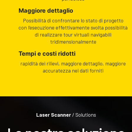
Maggiore dettaglio
Possibilità di confrontare lo stato di progetto
con l’esecuzione effettivamente svolta possibilità
di realizzare tour virtuali navigabili
tridimensionalmente
Tempi e costi ridotti
rapidità dei rilievi, maggiore dettaglio, maggiore
accuratezza nei dati forniti
Laser Scanner
/ Solutions