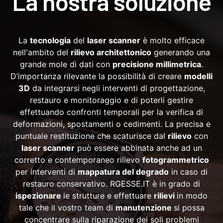
La nostra soluzione
La
tecnologia
del
laser scanner
è molto efficace
nell'ambito del
rilievo architettonico
generando una
grande mole di dati con
precisione millimetrica
.
D’importanza rilevante la possibilità di creare
modelli
3D
da integrarsi negli interventi di progettazione,
restauro e monitoraggio e di poterli gestire
effettuando confronti temporali per la verifica di
deformazioni, spostamenti o cedimenti. La precisa e
puntuale restituzione che scaturisce dal
rilievo
con
laser scanner
può essere abbinata anche ad un
corretto e contemporaneo rilievo
fotogrammetrico
per interventi di
mappatura del degrado
in caso di
restauro conservativo. RGESSE.IT è in grado di
ispezionare
le strutture e effettuare
rilievi
in modo
tale che il vostro team di
manutenzione
si possa
concentrare sulla riparazione dei soli problemi