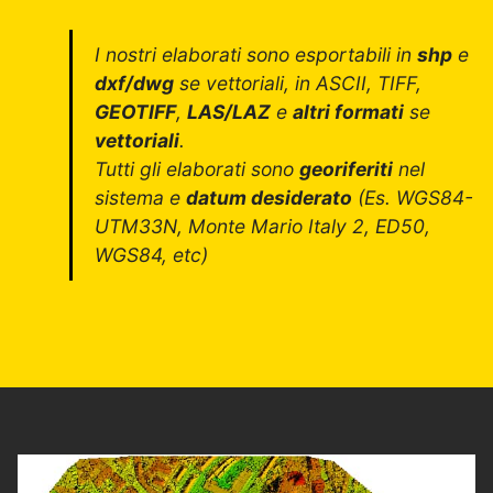
I nostri elaborati sono esportabili in
shp
e
dxf/dwg
se vettoriali, in ASCII, TIFF,
GEOTIFF
,
LAS/LAZ
e
altri formati
se
vettoriali
.
Tutti gli elaborati sono
georiferiti
nel
sistema e
datum desiderato
(Es. WGS84-
UTM33N, Monte Mario Italy 2, ED50,
WGS84, etc)