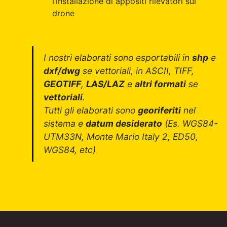
l’installazione di appositi rilevatori sul
drone
I nostri elaborati sono esportabili in
shp
e
dxf/dwg
se vettoriali, in ASCII, TIFF,
GEOTIFF
,
LAS/LAZ
e
altri formati
se
vettoriali
.
Tutti gli elaborati sono
georiferiti
nel
sistema e
datum desiderato
(Es. WGS84-
UTM33N, Monte Mario Italy 2, ED50,
WGS84, etc)