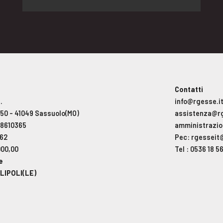
Contatti
.
info@rgesse.i
, 50 - 41049 Sassuolo(MO)
assistenza@rg
78610365
amministrazio
462
Pec: rgesseit
000,00
Tel : 0536 18 5
e
LIPOLI(LE)