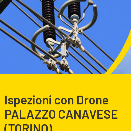
Ispezioni con Drone
PALAZZO CANAVESE
(TORINO)