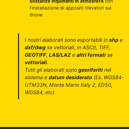
sostanze inquinanti in atmosfera
con
l’installazione di appositi rilevatori sul
drone
I nostri elaborati sono esportabili in
shp
e
dxf/dwg
se vettoriali, in ASCII, TIFF,
GEOTIFF
,
LAS/LAZ
e
altri formati
se
vettoriali
.
Tutti gli elaborati sono
georiferiti
nel
sistema e
datum desiderato
(Es. WGS84-
UTM33N, Monte Mario Italy 2, ED50,
WGS84, etc)