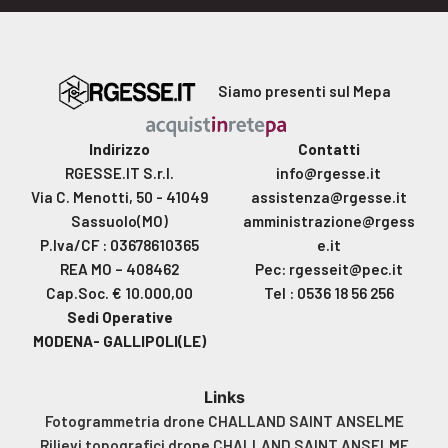
Siamo presenti sul Mepa
Indirizzo
Contatti
RGESSE.IT S.r.l.
info@rgesse.it
Via C. Menotti, 50 - 41049
assistenza@rgesse.it
Sassuolo(MO)
amministrazione@rgess
P.Iva/CF : 03678610365
e.it
REA MO – 408462
Pec: rgesseit@pec.it
Cap.Soc. € 10.000,00
Tel : 0536 18 56 256
Sedi Operative
MODENA- GALLIPOLI(LE)
Links
Fotogrammetria drone CHALLAND SAINT ANSELME
Rilievi topografici drone CHALLAND SAINT ANSELME