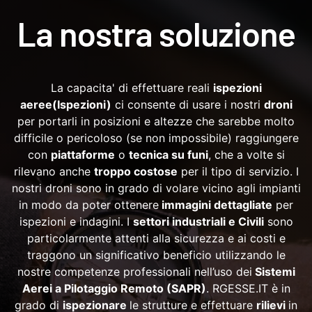
La nostra soluzione
La capacita' di effettuare reali
ispezioni
aeree(Ispezioni)
ci consente di usare i nostri
droni
per portarli in posizioni e altezze che sarebbe molto
difficile o pericoloso (se non impossibile) raggiungere
con
piattaforme
o
tecnica su funi
, che a volte si
rilevano anche
troppo costose
per il tipo di servizio. I
nostri droni sono in grado di volare vicino agli impianti
in modo da poter ottenere
immagini dettagliate
per
ispezioni e indagini. I
settori industriali e Civili
sono
particolarmente attenti alla sicurezza e ai costi e
traggono un significativo beneficio utilizzando le
nostre competenze professionali nell’uso dei
Sistemi
Aerei a Pilotaggio Remoto (SAPR)
. RGESSE.IT è in
grado di
ispezionare
le strutture e effettuare
rilievi
in