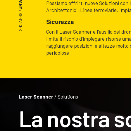
Possiamo offrirti nuove Soluzioni co
Architettonici, Linee ferroviarie, Impia
/ SERVICES
Sicurezza
Con il Laser Scanner e l'ausilio del dron
limita il rischio d'impiegare risorse um
raggiungere posizioni e altezze molto di
pericolose
Laser Scanner
/ Solutions
La nostra s