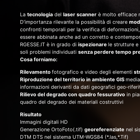
La
tecnologia
del
laser scanner
è molto efficace 
D’importanza rilevante la possibilità di creare
mode
confronti temporali per la verifica di deformazion
essere abbinata anche ad un corretto e contempor
RGESSE.IT è in grado di
ispezionare
le strutture e
soli problemi individuati
senza perdere tempo pr
Cosa forniamo:
Rilevamento
fotografico e video degli elementi
str
Riproduzione del territorio in ambiente GIS
median
informazioni derivanti da dati geografici geo-riferit
Rilievo del degrado con quadro fessurativo
in pia
quadro del degrado dei materiali costruttivi
Risultato
Immagini digitali HD
Generazione OrtoFoto(.tif)
georeferenziate
nel s
DTM DTS nel sistema UTM-WGS84 (*.las,*.Tif)