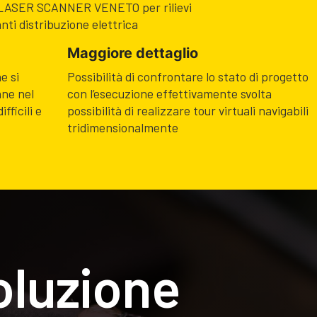
n LASER SCANNER VENETO per rilievi
nti distribuzione elettrica
Maggiore dettaglio
e si
Possibilità di confrontare lo stato di progetto
ane nel
con l’esecuzione effettivamente svolta
fficili e
possibilità di realizzare tour virtuali navigabili
tridimensionalmente
oluzione