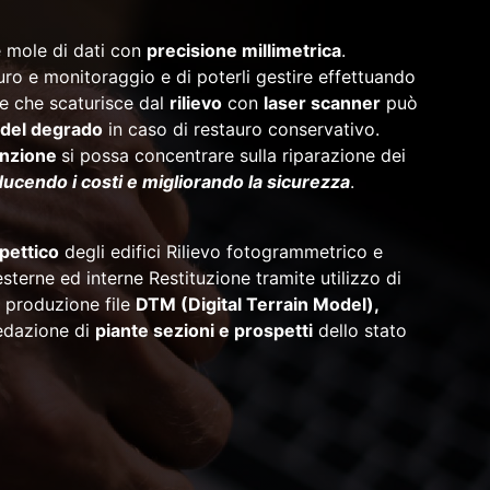
 mole di dati con
precisione millimetrica
.
auro e monitoraggio e di poterli gestire effettuando
ne che scaturisce dal
rilievo
con
laser scanner
può
del degrado
in caso di restauro conservativo.
nzione
si possa concentrare sulla riparazione dei
ucendo i costi e migliorando la sicurezza
.
pettico
degli edifici Rilievo fotogrammetrico e
esterne ed interne Restituzione tramite utilizzo di
 produzione file
DTM (Digital Terrain Model),
redazione di
piante sezioni e prospetti
dello stato