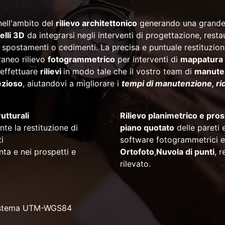
nell'ambito del
rilievo architettonico
generando una grande
lli 3D
da integrarsi negli interventi di progettazione, rest
i, spostamenti o cedimenti. La precisa e puntuale restituzio
aneo rilievo
fotogrammetrico
per interventi di
mappatura 
 effettuare
rilievi
in modo tale che il vostro team di
manute
ezioso
, aiutandovi a migliorare i
tempi di manutenzione, rid
utturali
Rilievo planimetrico e pros
te la restituzione di
piano quotato
delle pareti 
i
software fotogrammetrici e
nta e nei prospetti e
Ortofoto
,
Nuvola di punti
, 
rilevato.
istema UTM-WGS84