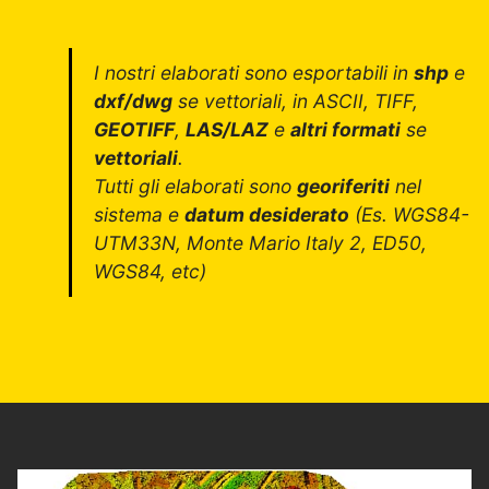
I nostri elaborati sono esportabili in
shp
e
dxf/dwg
se vettoriali, in ASCII, TIFF,
GEOTIFF
,
LAS/LAZ
e
altri formati
se
vettoriali
.
Tutti gli elaborati sono
georiferiti
nel
sistema e
datum desiderato
(Es. WGS84-
UTM33N, Monte Mario Italy 2, ED50,
WGS84, etc)