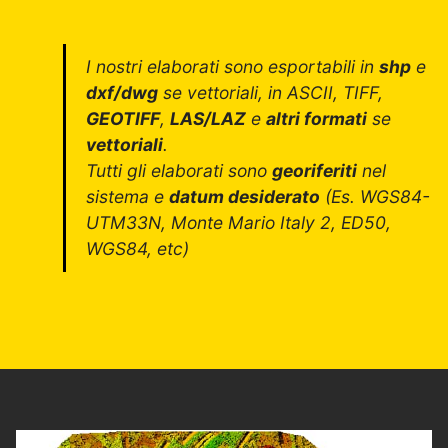
I nostri elaborati sono esportabili in
shp
e
dxf/dwg
se vettoriali, in ASCII, TIFF,
GEOTIFF
,
LAS/LAZ
e
altri formati
se
vettoriali
.
Tutti gli elaborati sono
georiferiti
nel
sistema e
datum desiderato
(Es. WGS84-
UTM33N, Monte Mario Italy 2, ED50,
WGS84, etc)