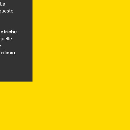
 La
 queste
i
metriche
quelle
e
 rilievo
.