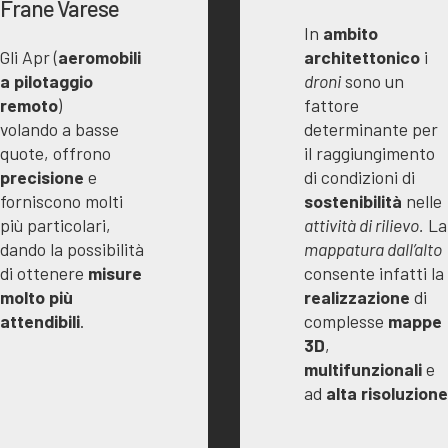
Frane Varese
In
ambito
architettonico
i
Gli Apr (
aeromobili
droni
sono un
a pilotaggio
fattore
remoto
)
determinante per
volando a basse
il raggiungimento
quote, offrono
di condizioni di
precisione
e
sostenibilità
nelle
forniscono molti
attività di rilievo.
La
più particolari,
mappatura dall’alto
dando la possibilità
consente infatti la
di ottenere
misure
realizzazione
di
molto più
complesse
mappe
attendibili
.
3D
,
multifunzionali
e
ad
alta risoluzione