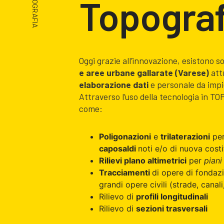
/ TOPOGRAFIA
Topograf
Oggi grazie all’innovazione, esistono s
e aree urbane gallarate (Varese)
att
elaborazione dati
e personale da impi
Attraverso l’uso della tecnologia in TO
come:
Poligonazioni
e
trilaterazioni
per
caposaldi
noti e/o di nuova cost
Rilievi plano altimetrici
per
piani
Tracciamenti
di opere di fondazio
grandi opere civili (strade, canali
Rilievo di
profili longitudinali
Rilievo di
sezioni trasversali