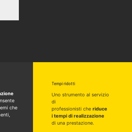
Tempi ridotti
azione
Uno strumento al servizio
nsente
di
lemi che
professionisti che
riduce
enti,
i tempi di realizzazione
di una prestazione.