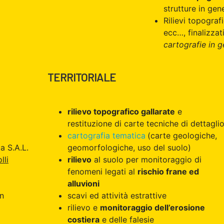
strutture in gen
Rilievi topograf
ecc…, finalizzat
cartografie in g
TERRITORIALE
rilievo topografico gallarate
e
restituzione di carte tecniche di dettagli
cartografia tematica
(carte geologiche,
a S.A.L.
geomorfologiche, uso del suolo)
lli
rilievo
al suolo per monitoraggio di
fenomeni legati al
rischio frane ed
alluvioni
on
scavi ed attività estrattive
rilievo e
monitoraggio dell’erosione
costiera
e delle falesie