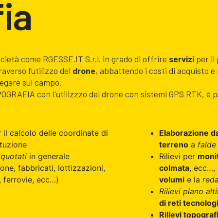
ia
ocietà come RGESSE.IT S.r.l. in grado di offrire
servizi
per il
raverso l’utilizzo del
drone
, abbattendo i costi di acquisto 
egare sul campo.
POGRAFIA con l'utilizzzo del drone con sistemi GPS RTK, è pos
 il calcolo delle coordinate di
Elaborazione da
ituzione
terreno
a
falde
 quotati
in generale
Rilievi per
monit
ne, fabbricati, lottizzazioni,
colmata
, ecc…,
, ferrovie, ecc…)
volumi
e la
reda
Rilievi plano alt
di reti tecnolog
Rilievi topografi