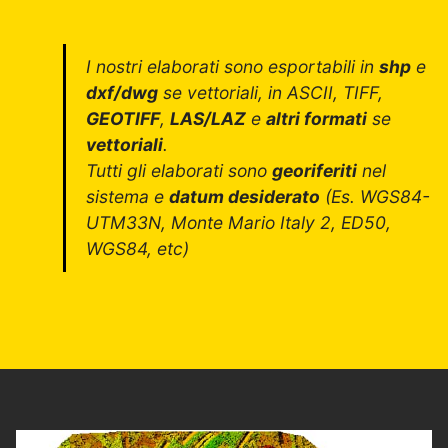
I nostri elaborati sono esportabili in
shp
e
dxf/dwg
se vettoriali, in ASCII, TIFF,
GEOTIFF
,
LAS/LAZ
e
altri formati
se
vettoriali
.
Tutti gli elaborati sono
georiferiti
nel
sistema e
datum desiderato
(Es. WGS84-
UTM33N, Monte Mario Italy 2, ED50,
WGS84, etc)